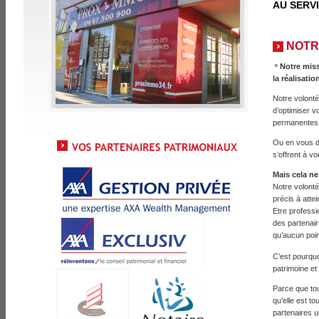
AU SERVI
NOTR
Notre miss
la réalisatio
Notre volonté
d’optimiser v
permanentes 
Ou en vous dr
s’offrent à v
Mais cela ne 
Notre volonté
précis à attei
Etre professi
des partenair
qu’aucun poin
C’est pourqu
patrimoine et
Parce que tou
qu’elle est t
partenaires u