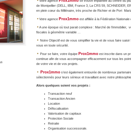
Prox1mmo
Votre agence
se trouve implantée au centre du plu
de Montpellier (DELL, IBM, France 3, La CRS 59, SCHNEIDER, 
en plein cœur du Millénaire, très proche de Richter et de Port Mari
Prox1mmo
Votre agence
est affiliée à la Fédération Nationale
A une époque où tout parait complexe : Marché de l’immobilier, vol
fiscales à géométrie variable …
Notre Objectif est de vous simplifier la vie et de vous faire saisi
vous en toute sécurité.
Prox1mmo
Pour se faire, votre équipe
est inscrite dans un p
continue afin de vous accompagner efficacement sur tous les points
di
de votre vie et de vos projets.
Prox1mmo
s’est également entourée de nombreux partenaires
sélectionnés pour leurs sérieux et travaillant avec notre philosophie
Alors quelques soient vos projets :
Transaction neuf
Transaction Ancien
Location
Défiscalisation
Valorisation de capitaux
Protection Sociale
Retraite
Organisation successorale.